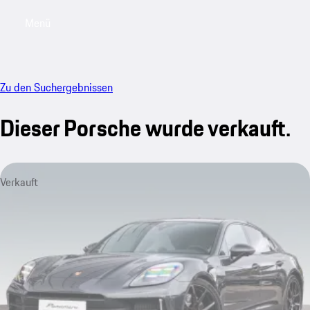
Menü
My saved searches, 0 searches saved
My sa
Zu den Suchergebnissen
Dieser Porsche wurde verkauft.
Verkauft