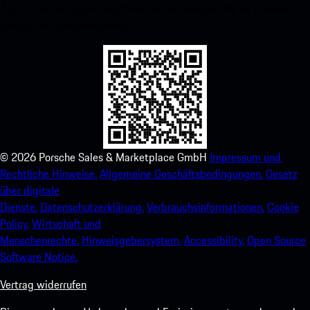
Zugriff auf den Apple App Store und verbessern Sie Ihr Porsche-
Erlebnis im Handumdrehen.
©
2026
Porsche Sales & Marketplace GmbH
Impressum und
Rechtliche Hinweise.
Allgemeine Geschäftsbedingungen.
Gesetz
über digitale
Dienste.
Datenschutzerklärung.
Verbrauchsinformationen.
Cookie
Policy.
Wirtschaft und
Menschenrechte.
Hinweisgebersystem.
Accessibility.
Open Source
Software Notice.
Vertrag widerrufen