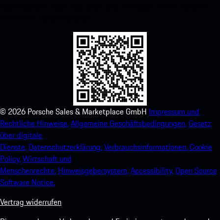
Zugriff auf den Apple App Store und verbessern Sie Ihr Porsche-
Erlebnis im Handumdrehen.
©
2026
Porsche Sales & Marketplace GmbH
Impressum und
Rechtliche Hinweise.
Allgemeine Geschäftsbedingungen.
Gesetz
über digitale
Dienste.
Datenschutzerklärung.
Verbrauchsinformationen.
Cookie
Policy.
Wirtschaft und
Menschenrechte.
Hinweisgebersystem.
Accessibility.
Open Source
Software Notice.
Vertrag widerrufen