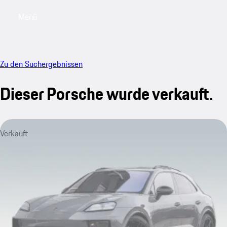
Menü
My saved searches, 0 searches saved
My sa
Zu den Suchergebnissen
Dieser Porsche wurde verkauft.
Verkauft