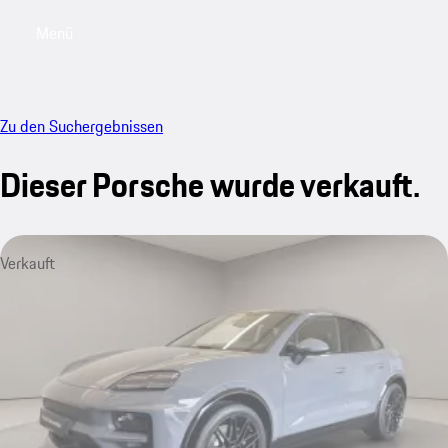
Menü
My saved searches, 0 searches saved
My sa
Zu den Suchergebnissen
Dieser Porsche wurde verkauft.
Verkauft