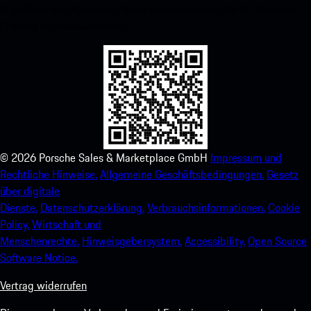
Zugriff auf den Apple App Store und verbessern Sie Ihr Porsche-
Erlebnis im Handumdrehen.
©
2026
Porsche Sales & Marketplace GmbH
Impressum und
Rechtliche Hinweise.
Allgemeine Geschäftsbedingungen.
Gesetz
über digitale
Dienste.
Datenschutzerklärung.
Verbrauchsinformationen.
Cookie
Policy.
Wirtschaft und
Menschenrechte.
Hinweisgebersystem.
Accessibility.
Open Source
Software Notice.
Vertrag widerrufen