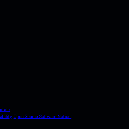
itale
bility.
Open Source Software Notice.