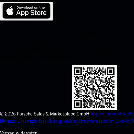
My Porsche für iOS
Laden Sie unsere App ganz einfach herunter, indem Sie den unte
scannen und erhalten Sie sofortigen Zugriff auf den Apple App Stor
Porsche-Erlebnis im Handumdrehen.
©
2026
Porsche Sales & Marketplace GmbH
Impressum und Recht
Dienste.
Datenschutzerklärung.
Verbrauchsinformationen.
Cookie Po
Vertrag widerrufen