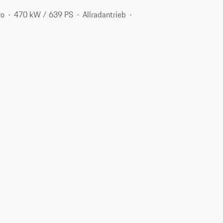
ro
470 kW / 639 PS
Allradantrieb