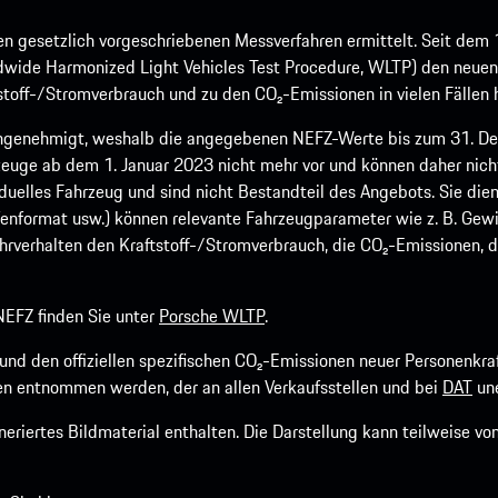
 gesetzlich vorgeschriebenen Messverfahren ermittelt. Seit dem 
dwide Harmonized Light Vehicles Test Procedure, WLTP) den neuen 
off-/Stromverbrauch und zu den CO₂-Emissionen in vielen Fällen h
ngenehmigt, weshalb die angegebenen NEFZ-Werte bis zum 31. Dez
euge ab dem 1. Januar 2023 nicht mehr vor und können daher nic
viduelles Fahrzeug und sind nicht Bestandteil des Angebots. Sie d
fenformat usw.) können relevante Fahrzeugparameter wie z. B. Gew
rverhalten den Kraftstoff-/Stromverbrauch, die CO₂-Emissionen, d
EFZ finden Sie unter
Porsche WLTP
.
h und den offiziellen spezifischen CO₂-Emissionen neuer Personen
n entnommen werden, der an allen Verkaufsstellen und bei
DAT
une
riertes Bildmaterial enthalten. Die Darstellung kann teilweise v