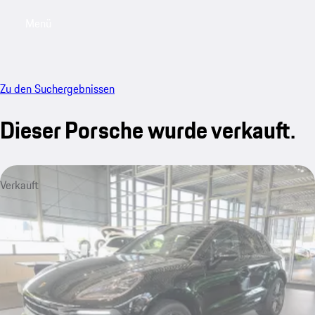
Menü
My saved searches, 0 searches saved
My sa
Zu den Suchergebnissen
Dieser Porsche wurde verkauft.
Verkauft