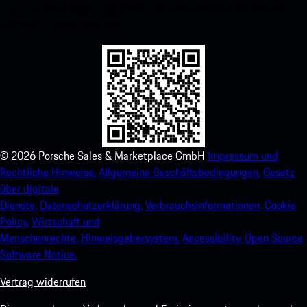
Zugriff auf den Apple App Store und verbessern Sie Ihr Porsche-
Erlebnis im Handumdrehen.
©
2026
Porsche Sales & Marketplace GmbH
Impressum und
Rechtliche Hinweise.
Allgemeine Geschäftsbedingungen.
Gesetz
über digitale
Dienste.
Datenschutzerklärung.
Verbrauchsinformationen.
Cookie
Policy.
Wirtschaft und
Menschenrechte.
Hinweisgebersystem.
Accessibility.
Open Source
Software Notice.
Vertrag widerrufen