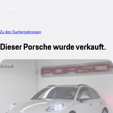
Menü
My saved searches, 0 searches saved
My sa
Zu den Suchergebnissen
Dieser Porsche wurde verkauft.
Verkauft