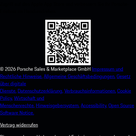
Zugriff auf den Apple App Store und verbessern Sie Ihr Porsche-
Erlebnis im Handumdrehen.
©
2026
Porsche Sales & Marketplace GmbH
Impressum und
Rechtliche Hinweise.
Allgemeine Geschäftsbedingungen.
Gesetz
über digitale
Dienste.
Datenschutzerklärung.
Verbrauchsinformationen.
Cookie
Policy.
Wirtschaft und
Menschenrechte.
Hinweisgebersystem.
Accessibility.
Open Source
Software Notice.
Vertrag widerrufen