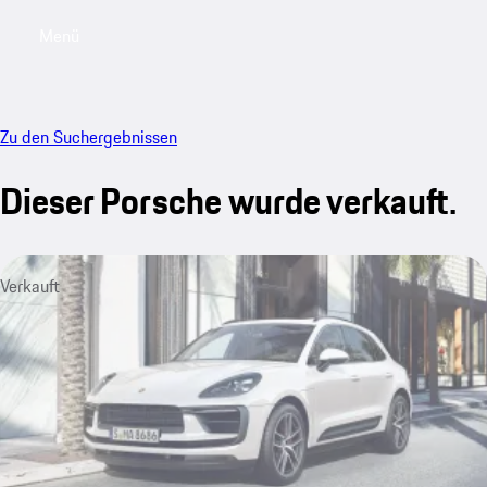
Menü
My saved searches, 0 searches saved
My sa
Zu den Suchergebnissen
Dieser Porsche wurde verkauft.
Verkauft