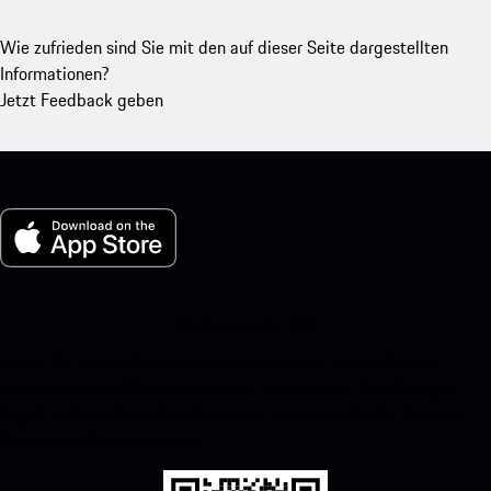
Wie zufrieden sind Sie mit den auf dieser Seite dargestellten
Informationen?
Jetzt Feedback geben
My Porsche für iOS
Laden Sie unsere App ganz einfach herunter, indem Sie den
untenstehenden QR-Code scannen und erhalten Sie sofortigen
Zugriff auf den Apple App Store und verbessern Sie Ihr Porsche-
Erlebnis im Handumdrehen.