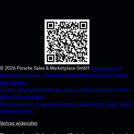
Zugriff auf den Apple App Store und verbessern Sie Ihr Porsche-
Erlebnis im Handumdrehen.
©
2026
Porsche Sales & Marketplace GmbH
Impressum und
Rechtliche Hinweise.
Allgemeine Geschäftsbedingungen.
Gesetz
über digitale
Dienste.
Datenschutzerklärung.
Verbrauchsinformationen.
Cookie
Policy.
Wirtschaft und
Menschenrechte.
Hinweisgebersystem.
Accessibility.
Open Source
Software Notice.
Vertrag widerrufen