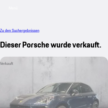
Menü
My saved searches, 0 searches saved
My sa
Zu den Suchergebnissen
Dieser Porsche wurde verkauft.
Verkauft