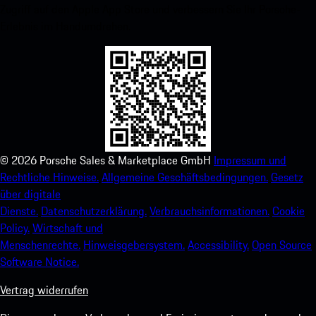
Zugriff auf den Apple App Store und verbessern Sie Ihr Porsche-
Erlebnis im Handumdrehen.
©
2026
Porsche Sales & Marketplace GmbH
Impressum und
Rechtliche Hinweise.
Allgemeine Geschäftsbedingungen.
Gesetz
über digitale
Dienste.
Datenschutzerklärung.
Verbrauchsinformationen.
Cookie
Policy.
Wirtschaft und
Menschenrechte.
Hinweisgebersystem.
Accessibility.
Open Source
Software Notice.
Vertrag widerrufen