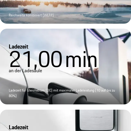
Reichweite kombiniert (WLTP)
Ladezeit
21,00
min
an der Ladesäule
Ladezeit für Gleichstrom (DC) mit maximaler Ladeleistung (10 auf bis zu
80%)
Ladezeit