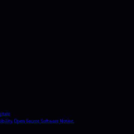
itale
bility.
Open Source Software Notice.