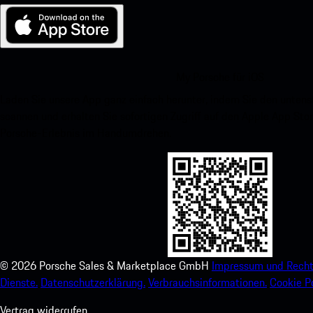
My Porsche für iOS
Laden Sie unsere App ganz einfach herunter, indem Sie den unte
scannen und erhalten Sie sofortigen Zugriff auf den Apple App Stor
Porsche-Erlebnis im Handumdrehen.
©
2026
Porsche Sales & Marketplace GmbH
Impressum und Recht
Dienste.
Datenschutzerklärung.
Verbrauchsinformationen.
Cookie Po
Vertrag widerrufen