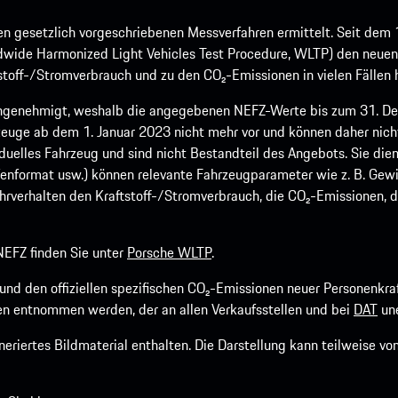
 gesetzlich vorgeschriebenen Messverfahren ermittelt. Seit dem 
dwide Harmonized Light Vehicles Test Procedure, WLTP) den neuen 
off-/Stromverbrauch und zu den CO₂-Emissionen in vielen Fällen h
ngenehmigt, weshalb die angegebenen NEFZ-Werte bis zum 31. Dez
euge ab dem 1. Januar 2023 nicht mehr vor und können daher nic
viduelles Fahrzeug und sind nicht Bestandteil des Angebots. Sie d
fenformat usw.) können relevante Fahrzeugparameter wie z. B. Gew
rverhalten den Kraftstoff-/Stromverbrauch, die CO₂-Emissionen, d
EFZ finden Sie unter
Porsche WLTP
.
h und den offiziellen spezifischen CO₂-Emissionen neuer Personen
n entnommen werden, der an allen Verkaufsstellen und bei
DAT
une
riertes Bildmaterial enthalten. Die Darstellung kann teilweise v