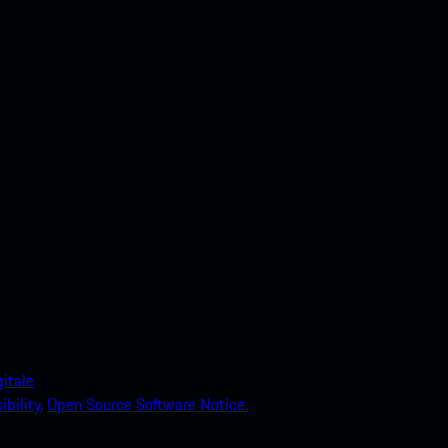
itale
bility.
Open Source Software Notice.