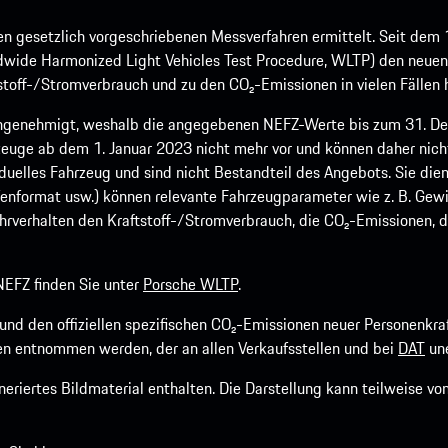
 gesetzlich vorgeschriebenen Messverfahren ermittelt. Seit dem 
dwide Harmonized Light Vehicles Test Procedure, WLTP) den neuen 
off-/Stromverbrauch und zu den CO₂-Emissionen in vielen Fällen h
ngenehmigt, weshalb die angegebenen NEFZ-Werte bis zum 31. Dez
euge ab dem 1. Januar 2023 nicht mehr vor und können daher nic
viduelles Fahrzeug und sind nicht Bestandteil des Angebots. Sie d
fenformat usw.) können relevante Fahrzeugparameter wie z. B. Gew
rverhalten den Kraftstoff-/Stromverbrauch, die CO₂-Emissionen, d
EFZ finden Sie unter
Porsche WLTP
.
h und den offiziellen spezifischen CO₂-Emissionen neuer Personen
n entnommen werden, der an allen Verkaufsstellen und bei
DAT
une
riertes Bildmaterial enthalten. Die Darstellung kann teilweise v