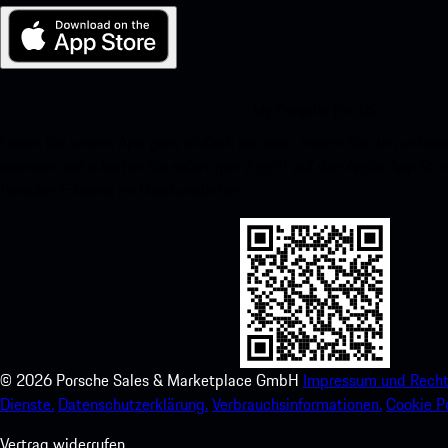
My Porsche für iOS
Laden Sie unsere App ganz einfach herunter, indem Sie den unte
scannen und erhalten Sie sofortigen Zugriff auf den Apple App Stor
Porsche-Erlebnis im Handumdrehen.
©
2026
Porsche Sales & Marketplace GmbH
Impressum und Recht
Dienste.
Datenschutzerklärung.
Verbrauchsinformationen.
Cookie Po
Vertrag widerrufen