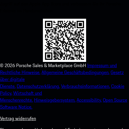
Zugriff auf den Apple App Store und verbessern Sie Ihr Porsche-
Erlebnis im Handumdrehen.
©
2026
Porsche Sales & Marketplace GmbH
Impressum und
Rechtliche Hinweise.
Allgemeine Geschäftsbedingungen.
Gesetz
über digitale
Dienste.
Datenschutzerklärung.
Verbrauchsinformationen.
Cookie
Policy.
Wirtschaft und
Menschenrechte.
Hinweisgebersystem.
Accessibility.
Open Source
Software Notice.
Vertrag widerrufen