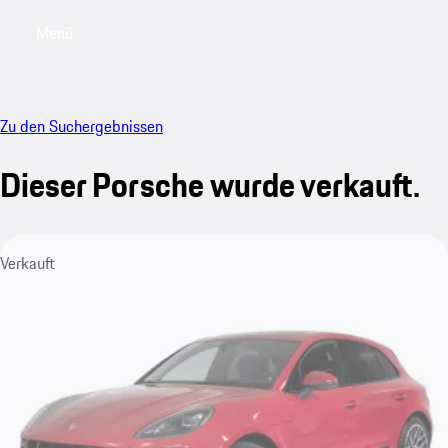
Menü
My saved searches, 0 searches saved
My sa
Zu den Suchergebnissen
Dieser Porsche wurde verkauft.
Verkauft