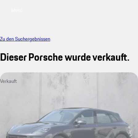
Menü
My saved searches, 0 searches saved
My sa
Zu den Suchergebnissen
Dieser Porsche wurde verkauft.
Verkauft