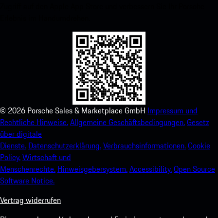
Zugriff auf den Apple App Store und verbessern Sie Ihr Porsche-
Erlebnis im Handumdrehen.
©
2026
Porsche Sales & Marketplace GmbH
Impressum und
Rechtliche Hinweise.
Allgemeine Geschäftsbedingungen.
Gesetz
über digitale
Dienste.
Datenschutzerklärung.
Verbrauchsinformationen.
Cookie
Policy.
Wirtschaft und
Menschenrechte.
Hinweisgebersystem.
Accessibility.
Open Source
Software Notice.
Vertrag widerrufen