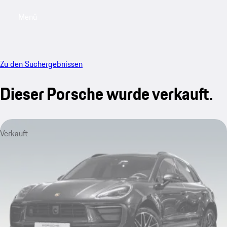
Menü
My saved searches, 0 searches saved
My sa
Zu den Suchergebnissen
Dieser Porsche wurde verkauft.
Verkauft