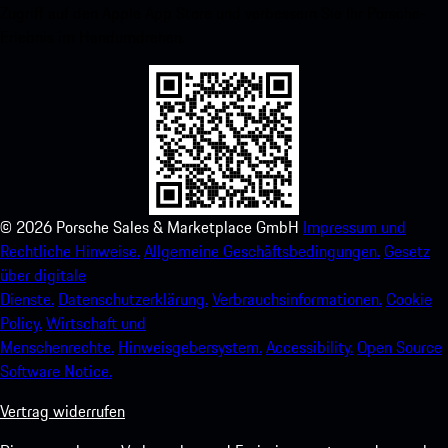
Zugriff auf den Apple App Store und verbessern Sie Ihr Porsche-
Erlebnis im Handumdrehen.
©
2026
Porsche Sales & Marketplace GmbH
Impressum und
Rechtliche Hinweise.
Allgemeine Geschäftsbedingungen.
Gesetz
über digitale
Dienste.
Datenschutzerklärung.
Verbrauchsinformationen.
Cookie
Policy.
Wirtschaft und
Menschenrechte.
Hinweisgebersystem.
Accessibility.
Open Source
Software Notice.
Vertrag widerrufen