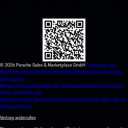
Zugriff auf den Apple App Store und verbessern Sie Ihr Porsche-
Erlebnis im Handumdrehen.
©
2026
Porsche Sales & Marketplace GmbH
Impressum und
Rechtliche Hinweise.
Allgemeine Geschäftsbedingungen.
Gesetz
über digitale
Dienste.
Datenschutzerklärung.
Verbrauchsinformationen.
Cookie
Policy.
Wirtschaft und
Menschenrechte.
Hinweisgebersystem.
Accessibility.
Open Source
Software Notice.
Vertrag widerrufen