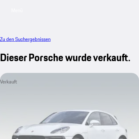
Menü
My saved searches, 0 searches saved
My sa
Zu den Suchergebnissen
Dieser Porsche wurde verkauft.
Verkauft