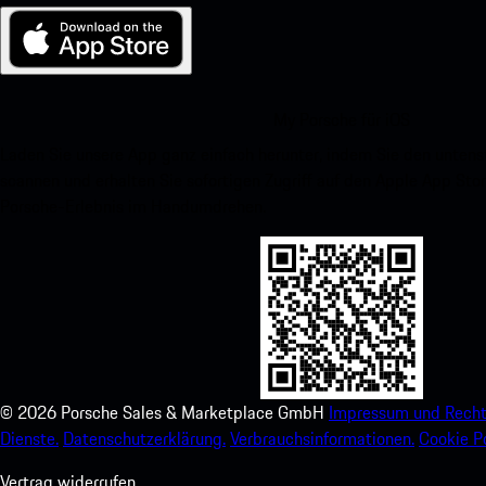
My Porsche für iOS
Laden Sie unsere App ganz einfach herunter, indem Sie den unte
scannen und erhalten Sie sofortigen Zugriff auf den Apple App Stor
Porsche-Erlebnis im Handumdrehen.
©
2026
Porsche Sales & Marketplace GmbH
Impressum und Recht
Dienste.
Datenschutzerklärung.
Verbrauchsinformationen.
Cookie Po
Vertrag widerrufen