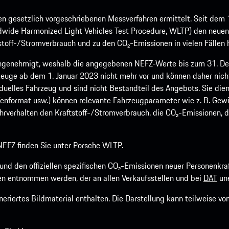
 gesetzlich vorgeschriebenen Messverfahren ermittelt. Seit dem 
dwide Harmonized Light Vehicles Test Procedure, WLTP) den neuen 
off-/Stromverbrauch und zu den CO₂-Emissionen in vielen Fällen h
ngenehmigt, weshalb die angegebenen NEFZ-Werte bis zum 31. Dez
euge ab dem 1. Januar 2023 nicht mehr vor und können daher nic
viduelles Fahrzeug und sind nicht Bestandteil des Angebots. Sie d
fenformat usw.) können relevante Fahrzeugparameter wie z. B. Gew
rverhalten den Kraftstoff-/Stromverbrauch, die CO₂-Emissionen, d
EFZ finden Sie unter
Porsche WLTP
.
h und den offiziellen spezifischen CO₂-Emissionen neuer Personen
n entnommen werden, der an allen Verkaufsstellen und bei
DAT
une
riertes Bildmaterial enthalten. Die Darstellung kann teilweise v