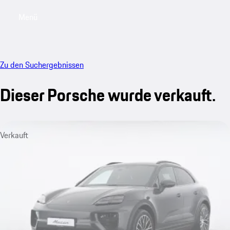
Menü
My saved searches, 0 searches saved
My sa
Zu den Suchergebnissen
Dieser Porsche wurde verkauft.
Verkauft