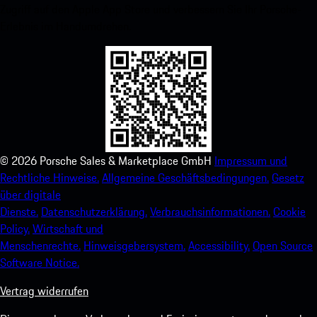
Zugriff auf den Apple App Store und verbessern Sie Ihr Porsche-
Erlebnis im Handumdrehen.
©
2026
Porsche Sales & Marketplace GmbH
Impressum und
Rechtliche Hinweise.
Allgemeine Geschäftsbedingungen.
Gesetz
über digitale
Dienste.
Datenschutzerklärung.
Verbrauchsinformationen.
Cookie
Policy.
Wirtschaft und
Menschenrechte.
Hinweisgebersystem.
Accessibility.
Open Source
Software Notice.
Vertrag widerrufen