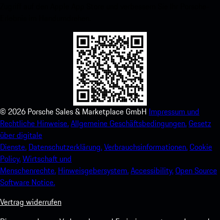
Zugriff auf den Apple App Store und verbessern Sie Ihr Porsche-
Erlebnis im Handumdrehen.
©
2026
Porsche Sales & Marketplace GmbH
Impressum und
Rechtliche Hinweise.
Allgemeine Geschäftsbedingungen.
Gesetz
über digitale
Dienste.
Datenschutzerklärung.
Verbrauchsinformationen.
Cookie
Policy.
Wirtschaft und
Menschenrechte.
Hinweisgebersystem.
Accessibility.
Open Source
Software Notice.
Vertrag widerrufen