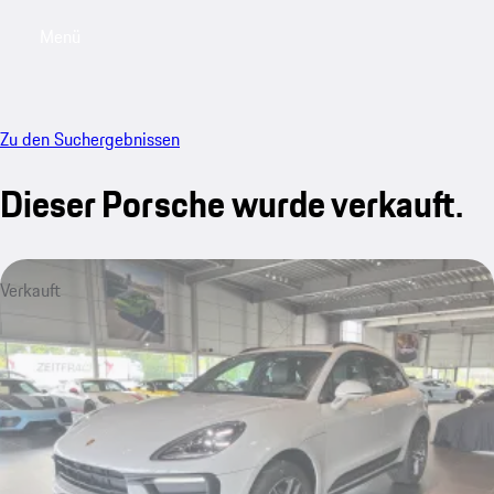
Menü
My saved searches, 0 searches saved
My sa
Zu den Suchergebnissen
Dieser Porsche wurde verkauft.
Verkauft