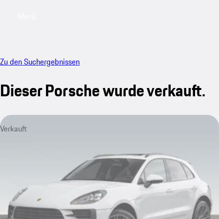
Menü
My saved searches, 0 searches saved
My sa
Zu den Suchergebnissen
Dieser Porsche wurde verkauft.
Verkauft