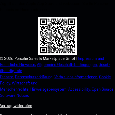
Zugriff auf den Apple App Store und verbessern Sie Ihr Porsche-
Erlebnis im Handumdrehen.
©
2026
Porsche Sales & Marketplace GmbH
Impressum und
Rechtliche Hinweise.
Allgemeine Geschäftsbedingungen.
Gesetz
über digitale
Dienste.
Datenschutzerklärung.
Verbrauchsinformationen.
Cookie
Policy.
Wirtschaft und
Menschenrechte.
Hinweisgebersystem.
Accessibility.
Open Source
Software Notice.
Vertrag widerrufen