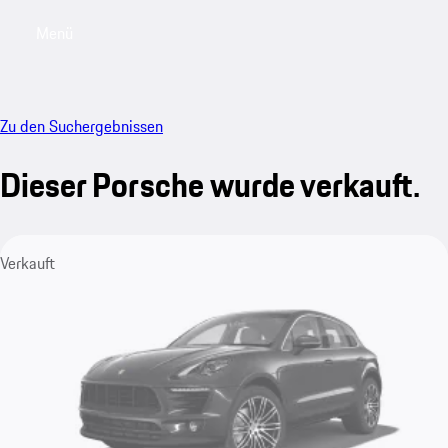
Menü
My saved searches, 0 searches saved
My sa
Zu den Suchergebnissen
Dieser Porsche wurde verkauft.
Verkauft