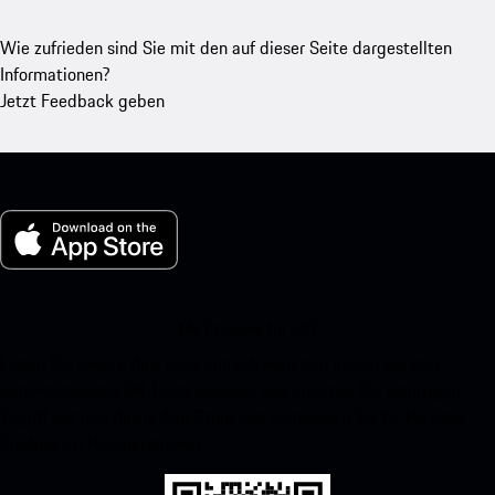
Wie zufrieden sind Sie mit den auf dieser Seite dargestellten
Informationen?
Jetzt Feedback geben
My Porsche für iOS
Laden Sie unsere App ganz einfach herunter, indem Sie den
untenstehenden QR-Code scannen und erhalten Sie sofortigen
Zugriff auf den Apple App Store und verbessern Sie Ihr Porsche-
Erlebnis im Handumdrehen.