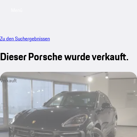
Menü
My saved searches, 0 searches saved
My sa
Zu den Suchergebnissen
Dieser Porsche wurde verkauft.
Verkauft