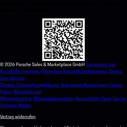
Zugriff auf den Apple App Store und verbessern Sie Ihr Porsche-
Erlebnis im Handumdrehen.
©
2026
Porsche Sales & Marketplace GmbH
Impressum und
Rechtliche Hinweise.
Allgemeine Geschäftsbedingungen.
Gesetz
über digitale
Dienste.
Datenschutzerklärung.
Verbrauchsinformationen.
Cookie
Policy.
Wirtschaft und
Menschenrechte.
Hinweisgebersystem.
Accessibility.
Open Source
Software Notice.
Vertrag widerrufen