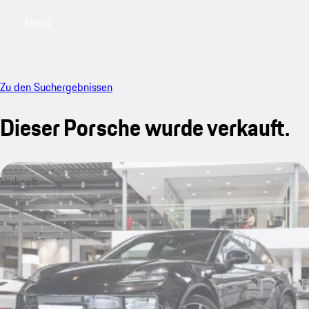
Menü
My saved searches, 0 searches saved
My sa
Zu den Suchergebnissen
Dieser Porsche wurde verkauft.
Verkauft