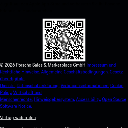
Zugriff auf den Apple App Store und verbessern Sie Ihr Porsche-
Erlebnis im Handumdrehen.
©
2026
Porsche Sales & Marketplace GmbH
Impressum und
Rechtliche Hinweise.
Allgemeine Geschäftsbedingungen.
Gesetz
über digitale
Dienste.
Datenschutzerklärung.
Verbrauchsinformationen.
Cookie
Policy.
Wirtschaft und
Menschenrechte.
Hinweisgebersystem.
Accessibility.
Open Source
Software Notice.
Vertrag widerrufen