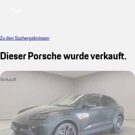
Menü
My saved searches, 0 searches saved
My sa
Zu den Suchergebnissen
Dieser Porsche wurde verkauft.
Verkauft