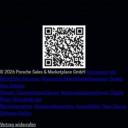
untenstehenden QR-Code scannen und erhalten Sie sofortigen
Zugriff auf den Apple App Store und verbessern Sie Ihr Porsche-
Erlebnis im Handumdrehen.
©
2026
Porsche Sales & Marketplace GmbH
Impressum und
Rechtliche Hinweise.
Allgemeine Geschäftsbedingungen.
Gesetz
über digitale
Dienste.
Datenschutzerklärung.
Verbrauchsinformationen.
Cookie
Policy.
Wirtschaft und
Menschenrechte.
Hinweisgebersystem.
Accessibility.
Open Source
Software Notice.
Vertrag widerrufen