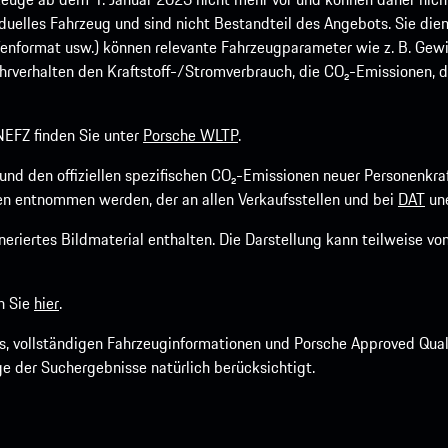
viduelles Fahrzeug und sind nicht Bestandteil des Angebots. Sie d
fenformat usw.) können relevante Fahrzeugparameter wie z. B. Gew
rverhalten den Kraftstoff-/Stromverbrauch, die CO₂-Emissionen, d
EFZ finden Sie unter
Porsche WLTP
.
h und den offiziellen spezifischen CO₂-Emissionen neuer Personen
n entnommen werden, der an allen Verkaufsstellen und bei
DAT
une
riertes Bildmaterial enthalten. Die Darstellung kann teilweise v
n Sie
hier
.
os, vollständigen Fahrzeuginformationen und Porsche Approved Qua
ige der Suchergebnisse natürlich berücksichtigt.