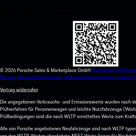
scannen und erhalten Sie sofortigen Zugriff auf den Apple App Stor
Porsche-Erlebnis im Handumdrehen.
©
2026
Porsche Sales & Marketplace GmbH
Impressum und Recht
Dienste.
Datenschutzerklärung.
Verbrauchsinformationen.
Cookie Po
Vertrag widerrufen
Die angegebenen Verbrauchs- und Emissionswerte wurden nach den
Prüfverfahren für Personenwagen und leichte Nutzfahrzeuge (Worl
Prüfbedingungen sind die nach WLTP ermittelten Werte zum Kraftst
Alle von Porsche angebotenen Neufahrzeuge sind nach WLTP type
von den WLTP-Werten abgeleitete NEFZ-Werte liegen für Neufahrz