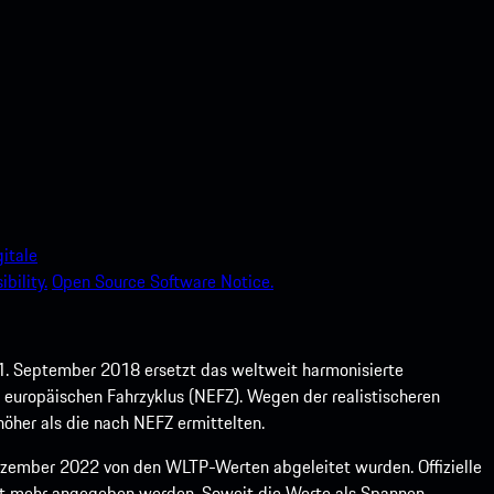
itale
bility.
Open Source Software Notice.
1. September 2018 ersetzt das weltweit harmonisierte
europäischen Fahrzyklus (NEFZ). Wegen der realistischeren
öher als die nach NEFZ ermittelten.
ember 2022 von den WLTP-Werten abgeleitet wurden. Offizielle
ht mehr angegeben werden. Soweit die Werte als Spannen