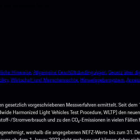
e und verbessern Sie Ihr
liche Hinweise.
Allgemeine Geschäftsbedingungen.
Gesetz über dig
licy.
Wirtschaft und Menschenrechte.
Hinweisgebersystem.
Accessi
 gesetzlich vorgeschriebenen Messverfahren ermittelt. Seit dem 
dwide Harmonized Light Vehicles Test Procedure, WLTP) den neuen 
off-/Stromverbrauch und zu den CO₂-Emissionen in vielen Fällen h
ngenehmigt, weshalb die angegebenen NEFZ-Werte bis zum 31. Dez
euge ab dem 1. Januar 2023 nicht mehr vor und können daher nic