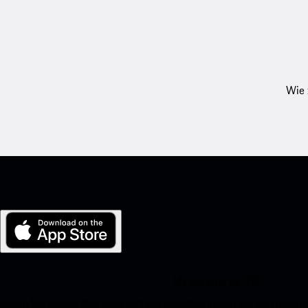
Wie 
My Porsche für iOS
Laden Sie unsere App ganz einfach herunter, indem Sie den unte