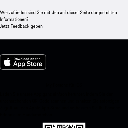
Wie zufrieden sind Sie mit den auf dieser Seite dargestellten
Informationen?
Jetzt Feedback geben
My Porsche für iOS
Laden Sie unsere App ganz einfach herunter, indem Sie den
untenstehenden QR-Code scannen und erhalten Sie sofortigen
Zugriff auf den Apple App Store und verbessern Sie Ihr Porsche-
Erlebnis im Handumdrehen.