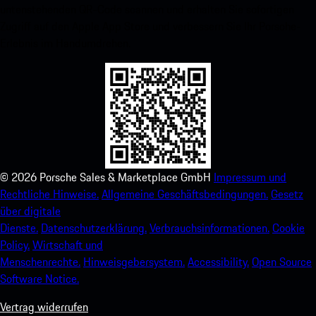
untenstehenden QR-Code scannen und erhalten Sie sofortigen
Zugriff auf den Apple App Store und verbessern Sie Ihr Porsche-
Erlebnis im Handumdrehen.
©
2026
Porsche Sales & Marketplace GmbH
Impressum und
Rechtliche Hinweise.
Allgemeine Geschäftsbedingungen.
Gesetz
über digitale
Dienste.
Datenschutzerklärung.
Verbrauchsinformationen.
Cookie
Policy.
Wirtschaft und
Menschenrechte.
Hinweisgebersystem.
Accessibility.
Open Source
Software Notice.
Vertrag widerrufen