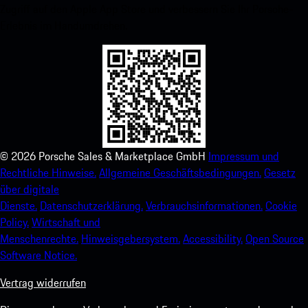
Zugriff auf den Apple App Store und verbessern Sie Ihr Porsche-
Erlebnis im Handumdrehen.
©
2026
Porsche Sales & Marketplace GmbH
Impressum und
Rechtliche Hinweise.
Allgemeine Geschäftsbedingungen.
Gesetz
über digitale
Dienste.
Datenschutzerklärung.
Verbrauchsinformationen.
Cookie
Policy.
Wirtschaft und
Menschenrechte.
Hinweisgebersystem.
Accessibility.
Open Source
Software Notice.
Vertrag widerrufen