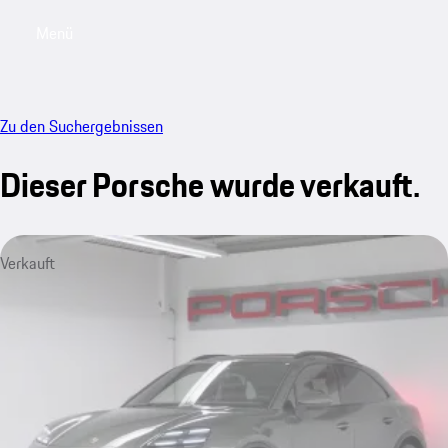
Menü
My saved searches, 0 searches saved
My sa
Zu den Suchergebnissen
Dieser Porsche wurde verkauft.
Verkauft