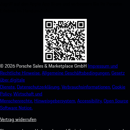
Zugriff auf den Apple App Store und verbessern Sie Ihr Porsche-
Erlebnis im Handumdrehen.
©
2026
Porsche Sales & Marketplace GmbH
Impressum und
Rechtliche Hinweise.
Allgemeine Geschäftsbedingungen.
Gesetz
über digitale
Dienste.
Datenschutzerklärung.
Verbrauchsinformationen.
Cookie
Policy.
Wirtschaft und
Menschenrechte.
Hinweisgebersystem.
Accessibility.
Open Source
Software Notice.
Vertrag widerrufen