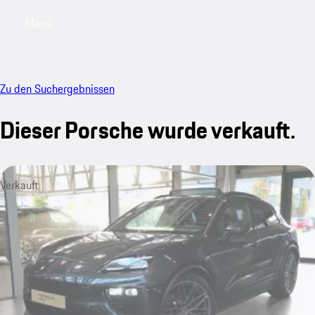
Menü
My saved searches, 0 searches saved
My sa
Zu den Suchergebnissen
Dieser Porsche wurde verkauft.
Verkauft