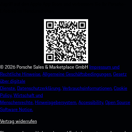
Zugriff auf den Apple App Store und verbessern Sie Ihr Porsche-
Erlebnis im Handumdrehen.
©
2026
Porsche Sales & Marketplace GmbH
Impressum und
Rechtliche Hinweise.
Allgemeine Geschäftsbedingungen.
Gesetz
über digitale
Dienste.
Datenschutzerklärung.
Verbrauchsinformationen.
Cookie
Policy.
Wirtschaft und
Menschenrechte.
Hinweisgebersystem.
Accessibility.
Open Source
Software Notice.
Vertrag widerrufen