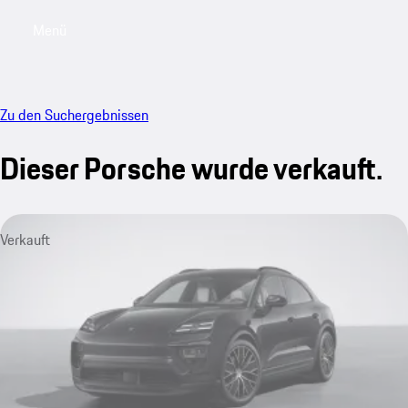
Menü
My saved searches, 0 searches saved
My sa
Zu den Suchergebnissen
Dieser Porsche wurde verkauft.
Verkauft