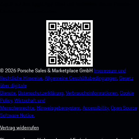
Zugriff auf den Apple App Store und verbessern Sie Ihr Porsche-
Erlebnis im Handumdrehen.
©
2026
Porsche Sales & Marketplace GmbH
Impressum und
Rechtliche Hinweise.
Allgemeine Geschäftsbedingungen.
Gesetz
über digitale
Dienste.
Datenschutzerklärung.
Verbrauchsinformationen.
Cookie
Policy.
Wirtschaft und
Menschenrechte.
Hinweisgebersystem.
Accessibility.
Open Source
Software Notice.
Vertrag widerrufen