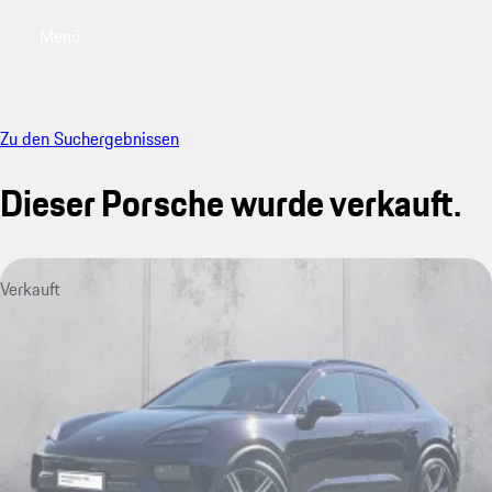
Menü
My saved searches, 0 searches saved
My sa
Zu den Suchergebnissen
Dieser Porsche wurde verkauft.
Verkauft