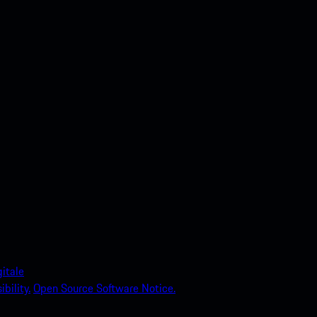
itale
bility.
Open Source Software Notice.