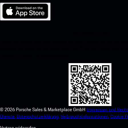
My Porsche für iOS
Laden Sie unsere App ganz einfach herunter, indem Sie den unte
scannen und erhalten Sie sofortigen Zugriff auf den Apple App Stor
Porsche-Erlebnis im Handumdrehen.
©
2026
Porsche Sales & Marketplace GmbH
Impressum und Recht
Dienste.
Datenschutzerklärung.
Verbrauchsinformationen.
Cookie Po
Vertrag widerrufen