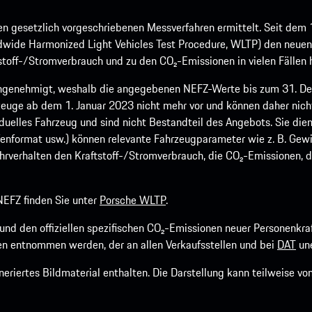
 gesetzlich vorgeschriebenen Messverfahren ermittelt. Seit dem 
dwide Harmonized Light Vehicles Test Procedure, WLTP) den neuen 
off-/Stromverbrauch und zu den CO₂-Emissionen in vielen Fällen h
ngenehmigt, weshalb die angegebenen NEFZ-Werte bis zum 31. Dez
euge ab dem 1. Januar 2023 nicht mehr vor und können daher nic
viduelles Fahrzeug und sind nicht Bestandteil des Angebots. Sie d
fenformat usw.) können relevante Fahrzeugparameter wie z. B. Gew
rverhalten den Kraftstoff-/Stromverbrauch, die CO₂-Emissionen, d
EFZ finden Sie unter
Porsche WLTP
.
h und den offiziellen spezifischen CO₂-Emissionen neuer Personen
n entnommen werden, der an allen Verkaufsstellen und bei
DAT
une
riertes Bildmaterial enthalten. Die Darstellung kann teilweise v