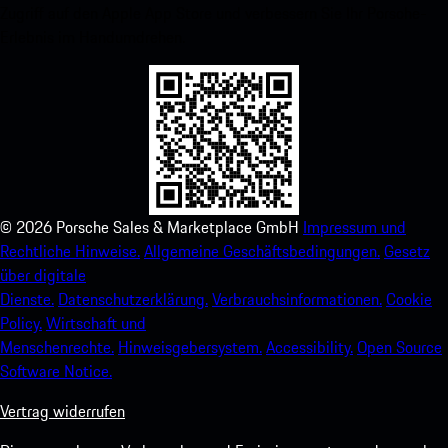
Zugriff auf den Apple App Store und verbessern Sie Ihr Porsche-
Erlebnis im Handumdrehen.
©
2026
Porsche Sales & Marketplace GmbH
Impressum und
Rechtliche Hinweise.
Allgemeine Geschäftsbedingungen.
Gesetz
über digitale
Dienste.
Datenschutzerklärung.
Verbrauchsinformationen.
Cookie
Policy.
Wirtschaft und
Menschenrechte.
Hinweisgebersystem.
Accessibility.
Open Source
Software Notice.
Vertrag widerrufen