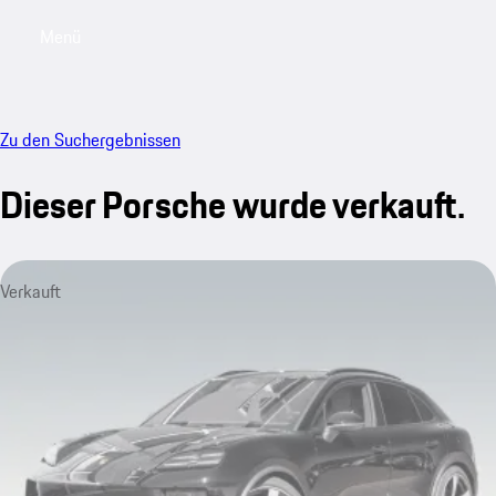
Menü
My saved searches, 0 searches saved
My sa
Zu den Suchergebnissen
Dieser Porsche wurde verkauft.
Verkauft