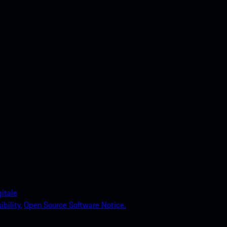
itale
bility.
Open Source Software Notice.