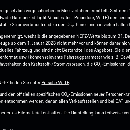
 gesetzlich vorgeschriebenen Messverfahren ermittelt. Seit dem 
dwide Harmonized Light Vehicles Test Procedure, WLTP) den neuen 
off-/Stromverbrauch und zu den CO₂-Emissionen in vielen Fällen h
ngenehmigt, weshalb die angegebenen NEFZ-Werte bis zum 31. Dez
euge ab dem 1. Januar 2023 nicht mehr vor und können daher nic
viduelles Fahrzeug und sind nicht Bestandteil des Angebots. Sie d
fenformat usw.) können relevante Fahrzeugparameter wie z. B. Gew
rverhalten den Kraftstoff-/Stromverbrauch, die CO₂-Emissionen, d
EFZ finden Sie unter
Porsche WLTP
.
h und den offiziellen spezifischen CO₂-Emissionen neuer Personen
n entnommen werden, der an allen Verkaufsstellen und bei
DAT
une
riertes Bildmaterial enthalten. Die Darstellung kann teilweise v