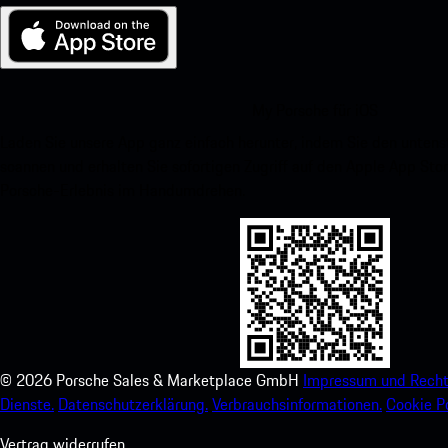
My Porsche für iOS
Laden Sie unsere App ganz einfach herunter, indem Sie den unte
scannen und erhalten Sie sofortigen Zugriff auf den Apple App Stor
Porsche-Erlebnis im Handumdrehen.
©
2026
Porsche Sales & Marketplace GmbH
Impressum und Recht
Dienste.
Datenschutzerklärung.
Verbrauchsinformationen.
Cookie Po
Vertrag widerrufen