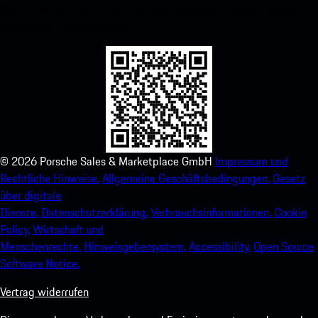
Zugriff auf den Apple App Store und verbessern Sie Ihr Porsche-
Erlebnis im Handumdrehen.
©
2026
Porsche Sales & Marketplace GmbH
Impressum und
Rechtliche Hinweise.
Allgemeine Geschäftsbedingungen.
Gesetz
über digitale
Dienste.
Datenschutzerklärung.
Verbrauchsinformationen.
Cookie
Policy.
Wirtschaft und
Menschenrechte.
Hinweisgebersystem.
Accessibility.
Open Source
Software Notice.
Vertrag widerrufen