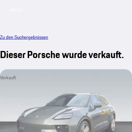
Menü
My saved searches, 0 searches saved
My sa
Zu den Suchergebnissen
Dieser Porsche wurde verkauft.
Verkauft