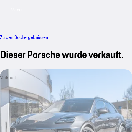
Menü
My saved searches, 0 searches saved
My sa
Zu den Suchergebnissen
Dieser Porsche wurde verkauft.
Verkauft