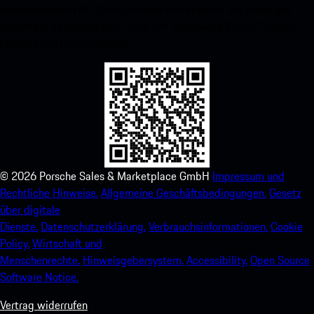
untenstehenden QR-Code scannen und erhalten Sie sofortigen
Zugriff auf den Apple App Store und verbessern Sie Ihr Porsche-
Erlebnis im Handumdrehen.
©
2026
Porsche Sales & Marketplace GmbH
Impressum und
Rechtliche Hinweise.
Allgemeine Geschäftsbedingungen.
Gesetz
über digitale
Dienste.
Datenschutzerklärung.
Verbrauchsinformationen.
Cookie
Policy.
Wirtschaft und
Menschenrechte.
Hinweisgebersystem.
Accessibility.
Open Source
Software Notice.
Vertrag widerrufen