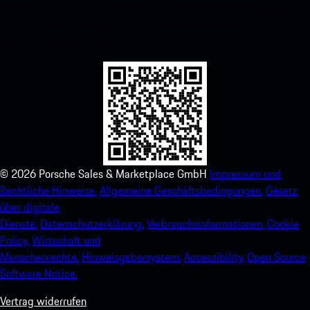
untenstehenden QR-Code scannen und erhalten Sie sofortigen
Zugriff auf den Apple App Store und verbessern Sie Ihr Porsche-
Erlebnis im Handumdrehen.
©
2026
Porsche Sales & Marketplace GmbH
Impressum und
Rechtliche Hinweise.
Allgemeine Geschäftsbedingungen.
Gesetz
über digitale
Dienste.
Datenschutzerklärung.
Verbrauchsinformationen.
Cookie
Policy.
Wirtschaft und
Menschenrechte.
Hinweisgebersystem.
Accessibility.
Open Source
Software Notice.
Vertrag widerrufen