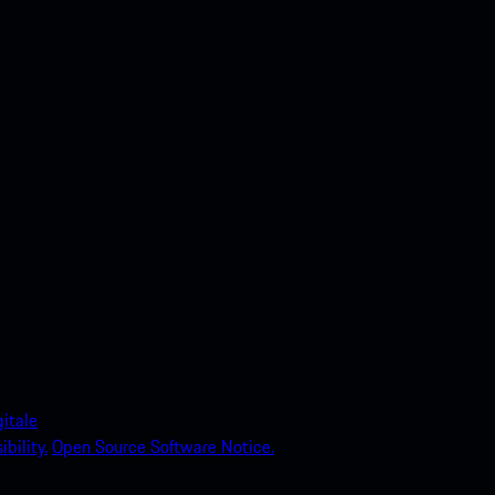
itale
bility.
Open Source Software Notice.