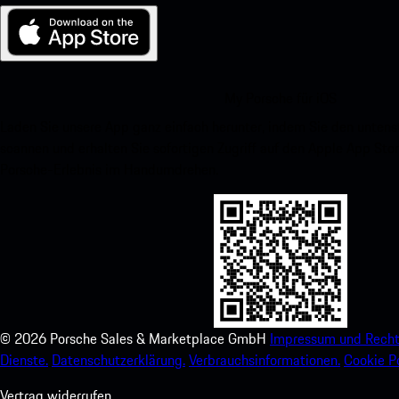
My Porsche für iOS
Laden Sie unsere App ganz einfach herunter, indem Sie den unte
scannen und erhalten Sie sofortigen Zugriff auf den Apple App Stor
Porsche-Erlebnis im Handumdrehen.
©
2026
Porsche Sales & Marketplace GmbH
Impressum und Recht
Dienste.
Datenschutzerklärung.
Verbrauchsinformationen.
Cookie Po
Vertrag widerrufen