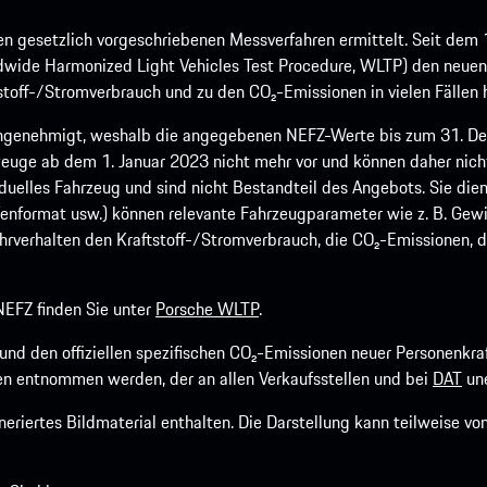
 gesetzlich vorgeschriebenen Messverfahren ermittelt. Seit dem 
dwide Harmonized Light Vehicles Test Procedure, WLTP) den neuen 
off-/Stromverbrauch und zu den CO₂-Emissionen in vielen Fällen h
ngenehmigt, weshalb die angegebenen NEFZ-Werte bis zum 31. Dez
euge ab dem 1. Januar 2023 nicht mehr vor und können daher nic
viduelles Fahrzeug und sind nicht Bestandteil des Angebots. Sie d
fenformat usw.) können relevante Fahrzeugparameter wie z. B. Gew
rverhalten den Kraftstoff-/Stromverbrauch, die CO₂-Emissionen, d
EFZ finden Sie unter
Porsche WLTP
.
h und den offiziellen spezifischen CO₂-Emissionen neuer Personen
n entnommen werden, der an allen Verkaufsstellen und bei
DAT
une
riertes Bildmaterial enthalten. Die Darstellung kann teilweise v