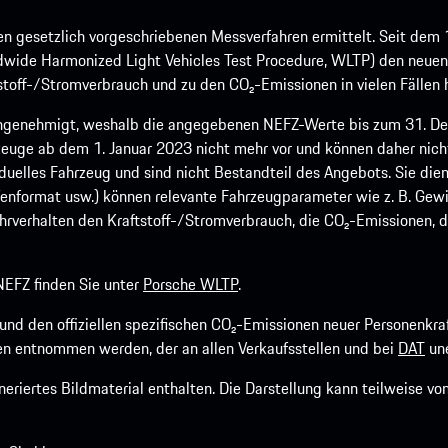
 gesetzlich vorgeschriebenen Messverfahren ermittelt. Seit dem 
dwide Harmonized Light Vehicles Test Procedure, WLTP) den neuen 
off-/Stromverbrauch und zu den CO₂-Emissionen in vielen Fällen h
ngenehmigt, weshalb die angegebenen NEFZ-Werte bis zum 31. Dez
euge ab dem 1. Januar 2023 nicht mehr vor und können daher nic
viduelles Fahrzeug und sind nicht Bestandteil des Angebots. Sie d
fenformat usw.) können relevante Fahrzeugparameter wie z. B. Gew
rverhalten den Kraftstoff-/Stromverbrauch, die CO₂-Emissionen, d
EFZ finden Sie unter
Porsche WLTP
.
h und den offiziellen spezifischen CO₂-Emissionen neuer Personen
n entnommen werden, der an allen Verkaufsstellen und bei
DAT
une
riertes Bildmaterial enthalten. Die Darstellung kann teilweise v