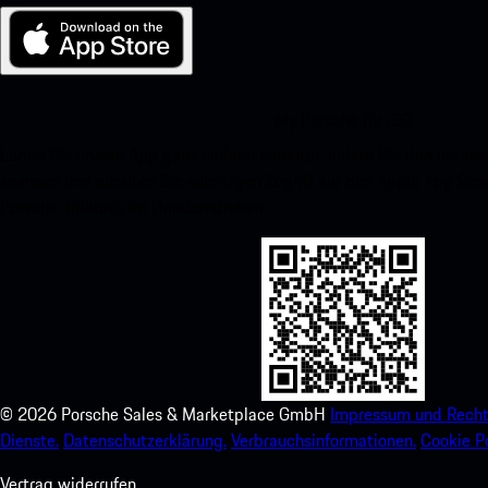
My Porsche für iOS
Laden Sie unsere App ganz einfach herunter, indem Sie den unte
scannen und erhalten Sie sofortigen Zugriff auf den Apple App Stor
Porsche-Erlebnis im Handumdrehen.
©
2026
Porsche Sales & Marketplace GmbH
Impressum und Recht
Dienste.
Datenschutzerklärung.
Verbrauchsinformationen.
Cookie Po
Vertrag widerrufen