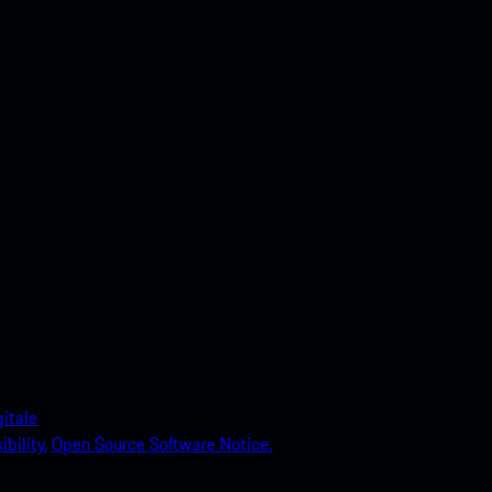
itale
bility.
Open Source Software Notice.