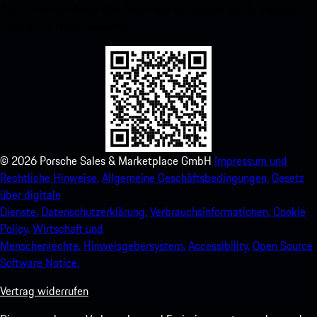
Zugriff auf den Apple App Store und verbessern Sie Ihr Porsche-
Erlebnis im Handumdrehen.
©
2026
Porsche Sales & Marketplace GmbH
Impressum und
Rechtliche Hinweise.
Allgemeine Geschäftsbedingungen.
Gesetz
über digitale
Dienste.
Datenschutzerklärung.
Verbrauchsinformationen.
Cookie
Policy.
Wirtschaft und
Menschenrechte.
Hinweisgebersystem.
Accessibility.
Open Source
Software Notice.
Vertrag widerrufen