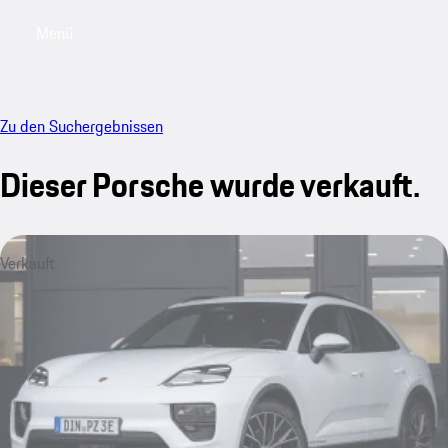
Menü
My saved searches, 0 searches saved
My sa
Zu den Suchergebnissen
Dieser Porsche wurde verkauft.
Verkauft