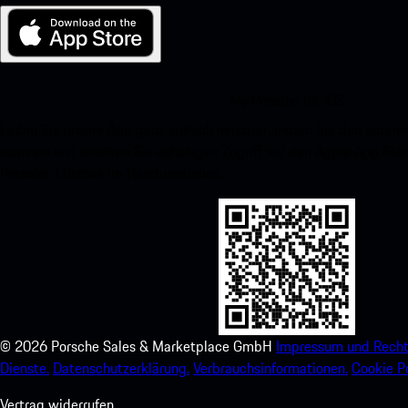
My Porsche für iOS
Laden Sie unsere App ganz einfach herunter, indem Sie den unte
scannen und erhalten Sie sofortigen Zugriff auf den Apple App Stor
Porsche-Erlebnis im Handumdrehen.
©
2026
Porsche Sales & Marketplace GmbH
Impressum und Recht
Dienste.
Datenschutzerklärung.
Verbrauchsinformationen.
Cookie Po
Vertrag widerrufen