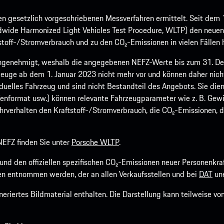
 gesetzlich vorgeschriebenen Messverfahren ermittelt. Seit dem 
dwide Harmonized Light Vehicles Test Procedure, WLTP) den neuen 
off-/Stromverbrauch und zu den CO₂-Emissionen in vielen Fällen h
ngenehmigt, weshalb die angegebenen NEFZ-Werte bis zum 31. Dez
euge ab dem 1. Januar 2023 nicht mehr vor und können daher nic
viduelles Fahrzeug und sind nicht Bestandteil des Angebots. Sie d
fenformat usw.) können relevante Fahrzeugparameter wie z. B. Gew
rverhalten den Kraftstoff-/Stromverbrauch, die CO₂-Emissionen, d
EFZ finden Sie unter
Porsche WLTP
.
h und den offiziellen spezifischen CO₂-Emissionen neuer Personen
n entnommen werden, der an allen Verkaufsstellen und bei
DAT
une
riertes Bildmaterial enthalten. Die Darstellung kann teilweise v