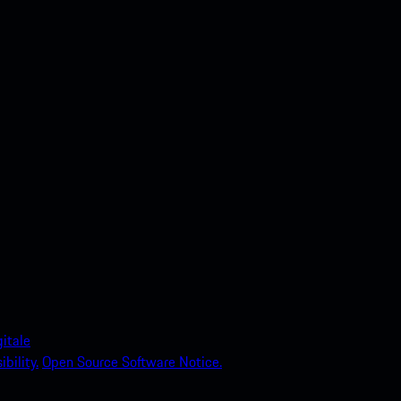
itale
bility.
Open Source Software Notice.