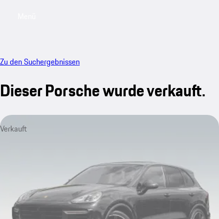
Menü
My saved searches, 0 searches saved
My sa
Zu den Suchergebnissen
Dieser Porsche wurde verkauft.
Verkauft