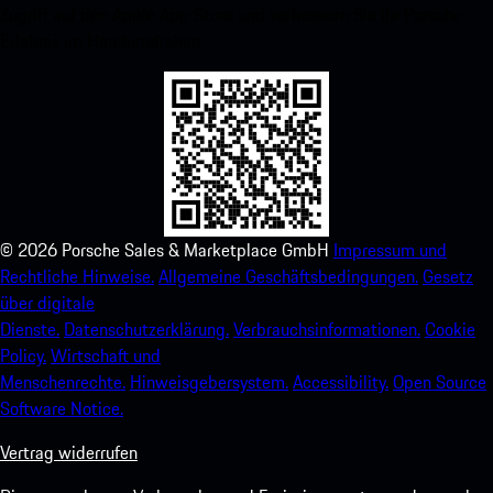
Zugriff auf den Apple App Store und verbessern Sie Ihr Porsche-
Erlebnis im Handumdrehen.
©
2026
Porsche Sales & Marketplace GmbH
Impressum und
Rechtliche Hinweise.
Allgemeine Geschäftsbedingungen.
Gesetz
über digitale
Dienste.
Datenschutzerklärung.
Verbrauchsinformationen.
Cookie
Policy.
Wirtschaft und
Menschenrechte.
Hinweisgebersystem.
Accessibility.
Open Source
Software Notice.
Vertrag widerrufen