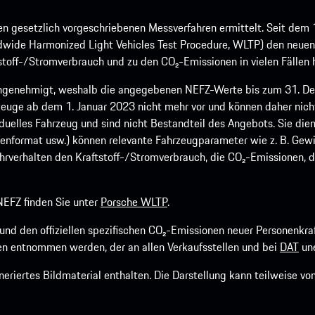
 gesetzlich vorgeschriebenen Messverfahren ermittelt. Seit dem 
dwide Harmonized Light Vehicles Test Procedure, WLTP) den neuen 
off-/Stromverbrauch und zu den CO₂-Emissionen in vielen Fällen h
ngenehmigt, weshalb die angegebenen NEFZ-Werte bis zum 31. Dez
euge ab dem 1. Januar 2023 nicht mehr vor und können daher nic
viduelles Fahrzeug und sind nicht Bestandteil des Angebots. Sie d
fenformat usw.) können relevante Fahrzeugparameter wie z. B. Gew
rverhalten den Kraftstoff-/Stromverbrauch, die CO₂-Emissionen, d
EFZ finden Sie unter
Porsche WLTP
.
h und den offiziellen spezifischen CO₂-Emissionen neuer Personen
n entnommen werden, der an allen Verkaufsstellen und bei
DAT
une
riertes Bildmaterial enthalten. Die Darstellung kann teilweise v