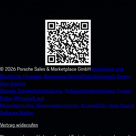
Zugriff auf den Apple App Store und verbessern Sie Ihr Porsche-
Erlebnis im Handumdrehen.
©
2026
Porsche Sales & Marketplace GmbH
Impressum und
Rechtliche Hinweise.
Allgemeine Geschäftsbedingungen.
Gesetz
über digitale
Dienste.
Datenschutzerklärung.
Verbrauchsinformationen.
Cookie
Policy.
Wirtschaft und
Menschenrechte.
Hinweisgebersystem.
Accessibility.
Open Source
Software Notice.
Vertrag widerrufen