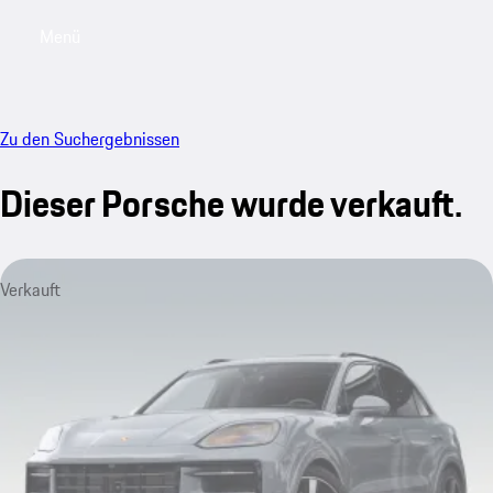
Menü
My saved searches, 0 searches saved
My sa
Zu den Suchergebnissen
Dieser Porsche wurde verkauft.
Verkauft