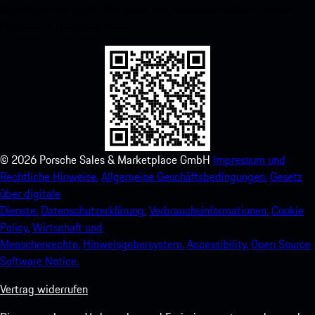
Zugriff auf den Apple App Store und verbessern Sie Ihr Porsche-
Erlebnis im Handumdrehen.
©
2026
Porsche Sales & Marketplace GmbH
Impressum und
Rechtliche Hinweise.
Allgemeine Geschäftsbedingungen.
Gesetz
über digitale
Dienste.
Datenschutzerklärung.
Verbrauchsinformationen.
Cookie
Policy.
Wirtschaft und
Menschenrechte.
Hinweisgebersystem.
Accessibility.
Open Source
Software Notice.
Vertrag widerrufen