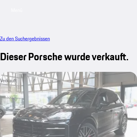
Menü
My saved searches, 0 searches saved
My sa
Zu den Suchergebnissen
Dieser Porsche wurde verkauft.
Verkauft