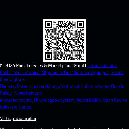
Zugriff auf den Apple App Store und verbessern Sie Ihr Porsche-
Erlebnis im Handumdrehen.
©
2026
Porsche Sales & Marketplace GmbH
Impressum und
Rechtliche Hinweise.
Allgemeine Geschäftsbedingungen.
Gesetz
über digitale
Dienste.
Datenschutzerklärung.
Verbrauchsinformationen.
Cookie
Policy.
Wirtschaft und
Menschenrechte.
Hinweisgebersystem.
Accessibility.
Open Source
Software Notice.
Vertrag widerrufen