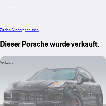
Menü
My saved searches, 0 searches saved
My sa
Zu den Suchergebnissen
Dieser Porsche wurde verkauft.
Verkauft