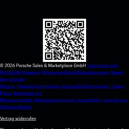
Zugriff auf den Apple App Store und verbessern Sie Ihr Porsche-
Erlebnis im Handumdrehen.
©
2026
Porsche Sales & Marketplace GmbH
Impressum und
Rechtliche Hinweise.
Allgemeine Geschäftsbedingungen.
Gesetz
über digitale
Dienste.
Datenschutzerklärung.
Verbrauchsinformationen.
Cookie
Policy.
Wirtschaft und
Menschenrechte.
Hinweisgebersystem.
Accessibility.
Open Source
Software Notice.
Vertrag widerrufen