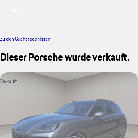
Menü
My saved searches, 0 searches saved
My sa
Zu den Suchergebnissen
Dieser Porsche wurde verkauft.
Verkauft