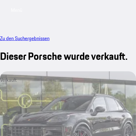
Menü
My saved searches, 0 searches saved
My sa
Zu den Suchergebnissen
Dieser Porsche wurde verkauft.
Verkauft