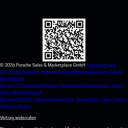
Zugriff auf den Apple App Store und verbessern Sie Ihr Porsche-
Erlebnis im Handumdrehen.
©
2026
Porsche Sales & Marketplace GmbH
Impressum und
Rechtliche Hinweise.
Allgemeine Geschäftsbedingungen.
Gesetz
über digitale
Dienste.
Datenschutzerklärung.
Verbrauchsinformationen.
Cookie
Policy.
Wirtschaft und
Menschenrechte.
Hinweisgebersystem.
Accessibility.
Open Source
Software Notice.
Vertrag widerrufen