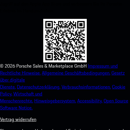
Zugriff auf den Apple App Store und verbessern Sie Ihr Porsche-
Erlebnis im Handumdrehen.
©
2026
Porsche Sales & Marketplace GmbH
Impressum und
Rechtliche Hinweise.
Allgemeine Geschäftsbedingungen.
Gesetz
über digitale
Dienste.
Datenschutzerklärung.
Verbrauchsinformationen.
Cookie
Policy.
Wirtschaft und
Menschenrechte.
Hinweisgebersystem.
Accessibility.
Open Source
Software Notice.
Vertrag widerrufen