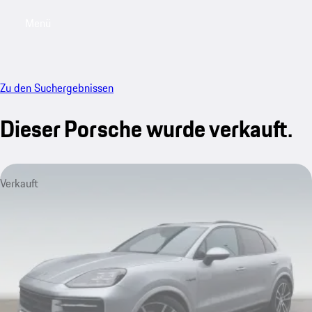
Menü
My saved searches, 0 searches saved
My sa
Zu den Suchergebnissen
Dieser Porsche wurde verkauft.
Verkauft